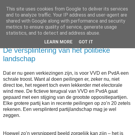
This site uses cookies from Google to deliver its services
and to analyze traffic. Your IP address and user-agent are
shared with Google along with performance and security
metrics to ensure quality of service, generate usage
▼
statistics, and to detect and address abuse.
LEARN MORE
GOT IT
woensdag 12 december 2012
De versplintering van het politieke
landschap
Dat er nu geen verkiezingen zijn, is voor VVD en PvdA een
schrale troost. Want al doen peilingen er, zeker nu, niet
direct toe, het regeert toch even lekkerder met electorale
wind mee. De fictieve terugval van VVD en PvdA gaat
gepaard met een stijging van de grootste oppositiepartijen.
Elke grotere partij kan in recente peilingen op zo’n 20 zetels
rekenen. Een versplinterd partijlandschap mag je wel
zeggen.
Hoewel zo’n versnipperd beeld zorgelijk kan zijn – het is