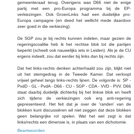
gemeenteraad terug. Overigens was D66 niet de enige
partij met een pro-Europa programma bij de EP-
verkiezingen. Ook GroenLinks had een duidelijke pro-
Europa campagne (en deed het wellicht mede daardoor
zeer goed in die verkiezing).
De SGP zou je bij rechts kunnen indelen, maar gezien de
regeringscoalitie heb ik het rechtse blok tot die partijen
beperkt (scheelt ook nauwelijks iets in Leiden). Als je de CU
ergens indeelt, zou dat eerder bij links dan bij rechts zijn.
Dat het links-rechts denken achterhaald zou zijn, blijkt niet
uit het stemgedrag in de Tweede Kamer. Dat verloopt
vrijwel geheel langs links-rechts lijnen. De volgorde is: SP -
PvdD - GL - PvdA - D66 - CU - SGP - CDA - VVD - PVV. D66
staat daarbij duidelijk dichterbij bij het linkse blok en heeft
zich tijdens de verkiezingen ook erg anti-regering
gepresenteerd. Het feit dat je over de 'randen' van de
blokken kunt discussiëren wil niet zeggen dat deze blokken
geen belangrijke rol spelen. Wat het wel zegt is dat
links/rechts een dimensie is, in plaats van een dichotomie.
Beantwoorden