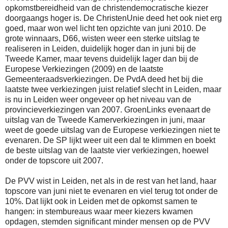
opkomstbereidheid van de christendemocratische kiezer
doorgaangs hoger is. De ChristenUnie deed het ook niet erg
goed, maar won wel licht ten opzichte van juni 2010. De
grote winnaars, D66, wisten weer een sterke uitslag te
realiseren in Leiden, duidelijk hoger dan in juni bij de
Tweede Kamer, maar tevens duidelijk lager dan bij de
Europese Verkiezingen (2009) en de laatste
Gemeenteraadsverkiezingen. De PvdA deed het bij die
laatste twee verkiezingen juist relatief slecht in Leiden, maar
is nu in Leiden weer ongeveer op het niveau van de
provincieverkiezingen van 2007. GroenLinks evenaart de
uitslag van de Tweede Kamerverkiezingen in juni, maar
weet de goede uitslag van de Europese verkiezingen niet te
evenaren. De SP lijkt weer uit een dal te klimmen en boekt
de beste uitslag van de laatste vier verkiezingen, hoewel
onder de topscore uit 2007.
De PVV wist in Leiden, net als in de rest van het land, haar
topscore van juni niet te evenaren en viel terug tot onder de
10%. Dat lijkt ook in Leiden met de opkomst samen te
hangen: in stembureaus waar meer kiezers kwamen
opdagen, stemden significant minder mensen op de PVV