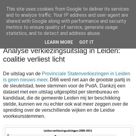
This site uses cookies from Google to deliver its services
and to analyze traffic. Your IP address and user-agent are
shared with Google along with performance and security
metrics to ensure quality of service, generate usage
▼
statistics, and to detect and address abuse.
LEARN MORE
GOT IT
zondag 13 maart 2011
Analyse verkiezingsuitslag in Leiden:
coalitie verliest licht
De uitslag van de
Provinciale Statenverkiezingen in Leiden
is geen nieuws meer
. D66 werd net aan de grootste partij in
de sleutelstad, twee stemmen voor de PvdA. Dankzij een
dataset met een uitslag uitgesplitst per stembureau en
kandidaat, die de gemeente Leiden mij ter beschikking
stelde, kunnen we nu echter ook wat meer zeggen over de
spreiding over de verschillende wijken en de Leidse
voorkeursstemmen.