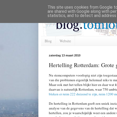
This site uses cookies from Google to 
are shared with Google along with per
statistics, and to detect and address
Blog
Website
zaterdag 13 maart 2010
Hertelling Rotterdam: Grote g
Nu stemcomputers voorlopig niet zijn toegestaa
van die problemen eigenlijk helemaal niks te m
Maar ook met het tellen blijkt hier en daar wat f
daarvan is natuurlijk Rotterdam, waar 750 amb
bleken er ruim 222 duizend te zijn, ruim 1200 me
De hertelling in Rotterdam geeft een uniek inzic
analyse van de gegevens van de hertelling dat we
hertellen, zou je waarschijnlijk weer een andere 