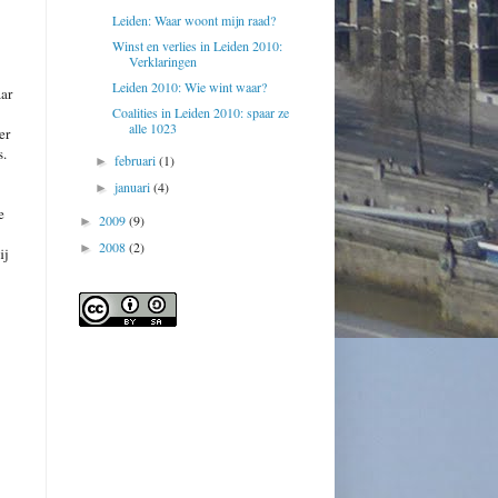
Leiden: Waar woont mijn raad?
Winst en verlies in Leiden 2010:
Verklaringen
Leiden 2010: Wie wint waar?
ar
Coalities in Leiden 2010: spaar ze
alle 1023
er
s.
februari
(1)
►
januari
(4)
►
e
2009
(9)
►
2008
(2)
►
ij