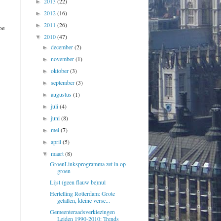
2013
(22)
►
2012
(16)
►
2011
(26)
►
oe
2010
(47)
▼
december
(2)
►
november
(1)
►
oktober
(3)
►
september
(3)
►
augustus
(1)
►
juli
(4)
►
juni
(8)
►
mei
(7)
►
april
(5)
►
maart
(8)
▼
GroenLinksprogramma zet in op
groen
Lijst (geen flauw be)nul
Hertelling Rotterdam: Grote
getallen, kleine versc...
Gemeenteraadsverkiezingen
Leiden 1990-2010: Trends