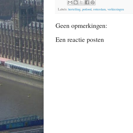
Labels:
hertelling
,
potlood
,
rotterdam
,
verkiezingen
Geen opmerkingen:
Een reactie posten